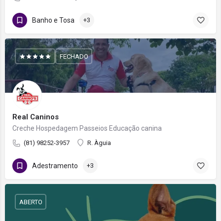
Banho e Tosa
+3
FECHADO
Real Caninos
Creche Hospedagem Passeios Educação canina
(81) 98252-3957
R. Àguia
Adestramento
+3
ABERTO