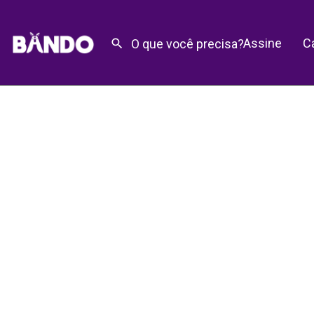
Assine
C