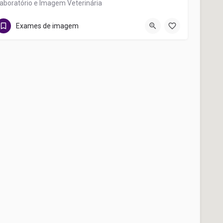
aboratório e Imagem Veterinária
(82) 9.9192-7436
Rua Djalma Mendonça
Exames de imagem