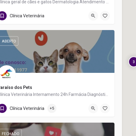
Clínica geral de cães e gatos Dermatologia Atendimento Cat Friendly
(81) 99772-7456
R. Carlos Gomes
Clínica Veterinária
ABERTO
3
araíso dos Pets
Clínica Veterinária Internamento 24h Farmácia Diagnóstico por Imagem Cirurgias Pet Shop Banho e tosa
(81) 99644-0196
R. São Miguel
Clínica Veterinária
+5
FECHADO