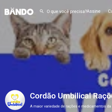
Assine
C
Cordão Umbilical Raçõ
A maior variedade de rações e medicamentos da