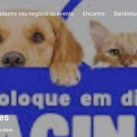
adastre seu negócio ou evento
Encontre
Bandoniu
es
 cidade