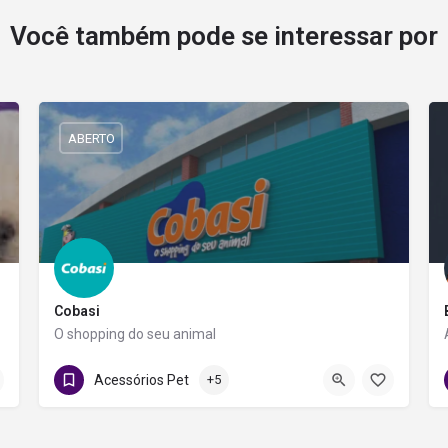
Você também pode se interessar por
ABERTO
Cobasi
O shopping do seu animal
011933505743
Rua Padre Carapuceiro
Acessórios Pet
+5