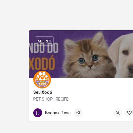
ABERTO
Seu Xodó
PET SHOP | RECIFE
081998409073
Estrada de Belém
Banho e Tosa
+3