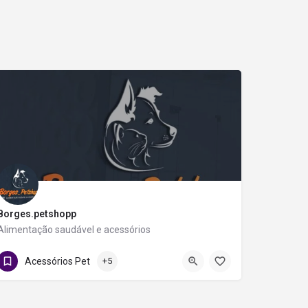
Borges.petshopp
Alimentação saudável e acessórios
81 995556455
Águas Compridas
Acessórios Pet
+5