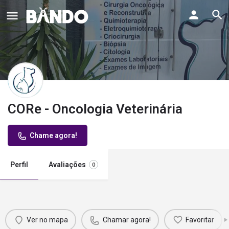
CORe - Oncologia Veterinária
Chame agora!
Perfil
Avaliações
0
Ver no mapa
Chamar agora!
Favoritar