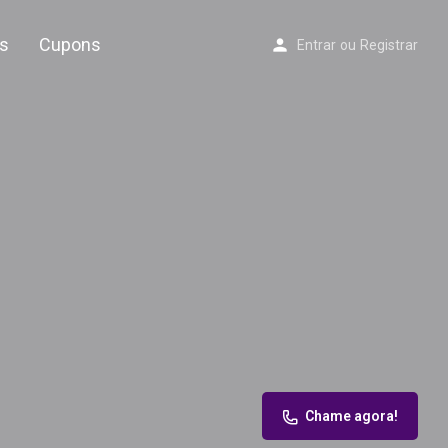
s
Cupons
Entrar
ou
Registrar
Chame agora!